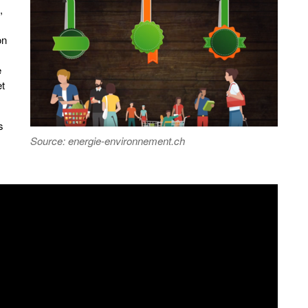
,
on
e
et
s
Source: energie-environnement.ch